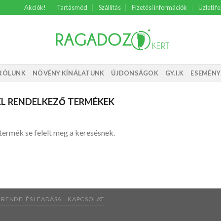
Akciók!
Tartásmód
Szállítás
Fizetési információk
Üzleti fe
RÓLUNK
NÖVÉNY KÍNÁLATUNK
ÚJDONSÁGOK
GY.I.K
ESEMÉNY
EL RENDELKEZŐ TERMÉKEK
termék se felelt meg a keresésnek.
RENDELÉS LEADÁSA
KAPCSOLAT