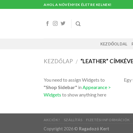
Skip
AHOL A NÖVÉNYEK ÉLETRE KELNEK!
to
content
KEZDŐOLDAL
KEZDŐLAP
“LEATHER” CÍMKÉV
/
You need to assign Widgets to
Egy 
"Shop Sidebar"
in
Appearance >
Widgets
to show anything here
AKCIÓK!
SZÁLLÍTÁS
FIZETÉSI INFORMÁCIÓK
Copyright 2026 ©
Ragadozó Kert